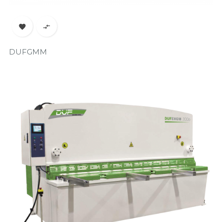


DUFGMM
Prix