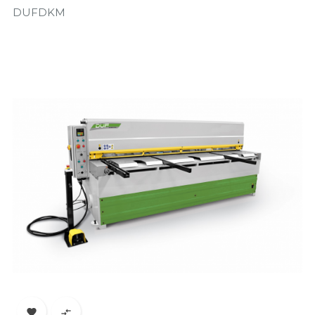
DUFDKM
Prix

