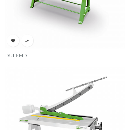


DUFKMD
Prix