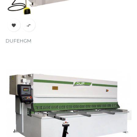


DUFEHGM
Prix