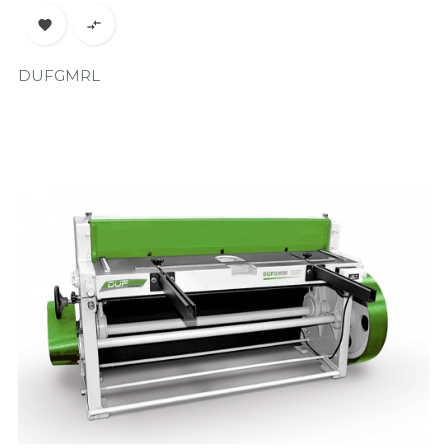


DUFGMRL
Prix