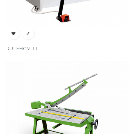


DUFEHGM-LT
Prix