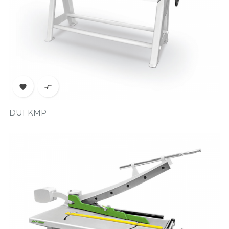


DUFKMP
Prix